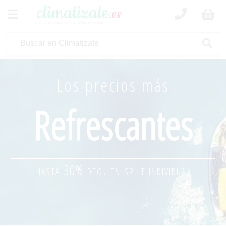
climatizate
.es
tu especialista en climatización
Los precios más
Refrescantes
hasta 30% dto. en split individual