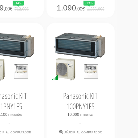
-14%
-13%
9
1.090
,00€
,00€
712,00€
1.256,00€
nibilidad
Disponibilidad
iata
Inmediata
nasonic KIT
Panasonic KIT
71PNY1E5
100PNY1E5
.100 frigorías
10.000 frigorías
-
-
dir al comparador
añadir al comparador