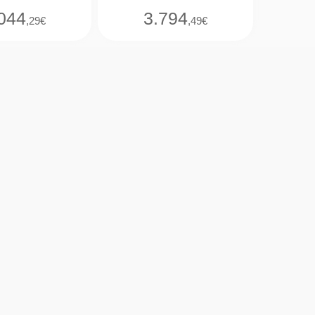
044
3.794
,29€
,49€