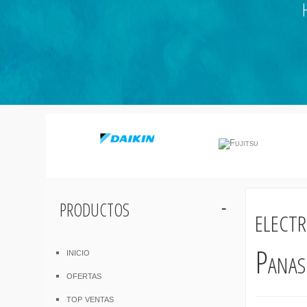
productos
elect
Panas
inicio
ofertas
top ventas