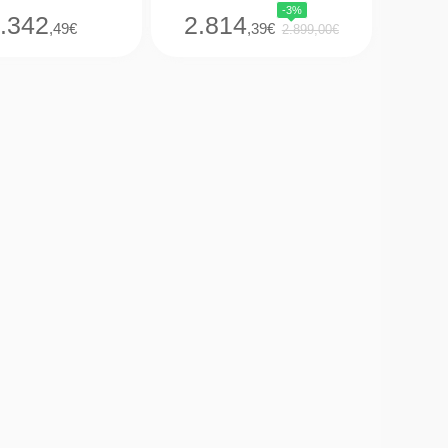
-3%
.342
2.814
,49€
,39€
2.899,00€