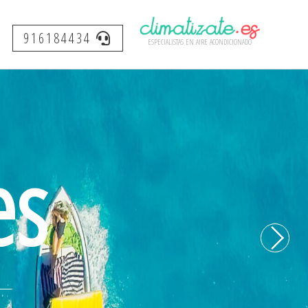
916184434
especialistas en aire acondicionado
++ )
es
0
/5