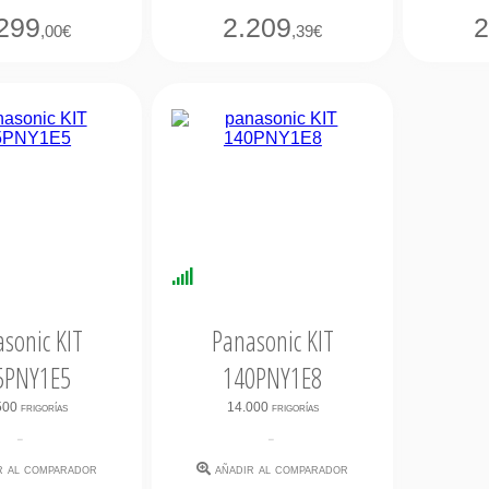
299
2.209
2
,00€
,39€
bilidad
Disponibilidad
ata
Inmediata
sonic KIT
Panasonic KIT
5PNY1E5
140PNY1E8
00 frigorías
14.000 frigorías
-
-
r al comparador
añadir al comparador