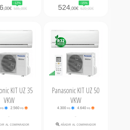
-12%
-15%
6
524
,00€
,00€
585,00€
620,00€
nibilidad
Disponibilidad
iata
Inmediata
onic KIT UZ 35
Panasonic KIT UZ 50
VKW
VKW
 fg
2.560 fg
4.300 fg
4.640 fg
-
-
dir al comparador
añadir al comparador