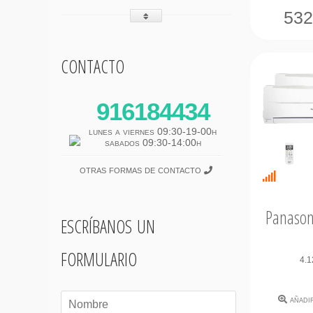
53
contacto
916184434
lunes a viernes 09:30-19-00h
sabados 09:30-14:00h
otras formas de contacto
Última
unidad
Panason
escríbanos un
formulario
4.1
añadi