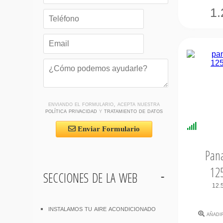
1.
enviando el formulario, acepta nuestra
política privacidad
y
tratamiento de datos
Disponi
Enviar Formulario
Inmedi
Pana
12
secciones de la web
12.5
instalamos tu aire acondicionado
añadi