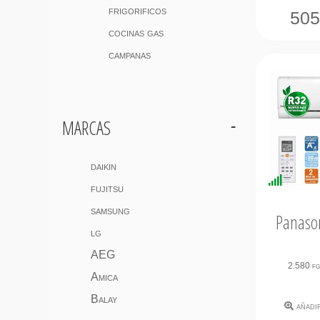
frigorificos
50
cocinas gas
campanas
marcas
daikin
Disponi
fujitsu
Inmedi
samsung
Panason
lg
AEG
2.580 f
Amica
Balay
añadi