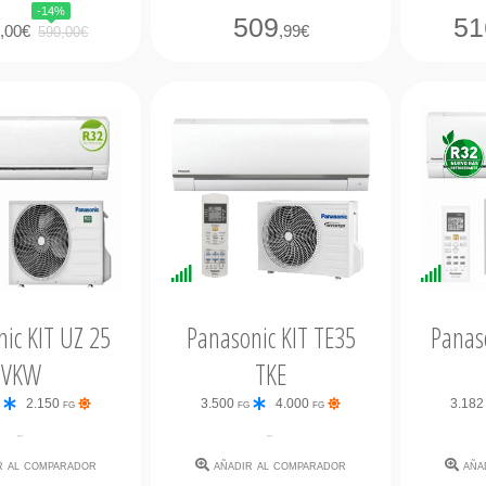
-14%
5
509
51
,00€
,99€
590,00€
bilidad
Disponibilidad
Dispo
ata
Inmediata
Inmed
ic KIT UZ 25
Panasonic KIT TE35
Panas
VKW
TKE
g
2.150 fg
3.500 fg
4.000 fg
3.182
-
-
r al comparador
añadir al comparador
aña