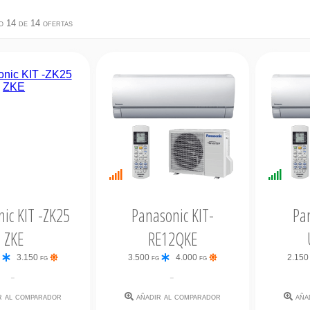
o 14 de 14 ofertas
bilidad
Últimas
Dispo
ata
unidades
Inmed
ic KIT -ZK25
Panasonic KIT-
Pa
ZKE
RE12QKE
g
3.150 fg
3.500 fg
4.000 fg
2.150
-
-
r al comparador
añadir al comparador
aña