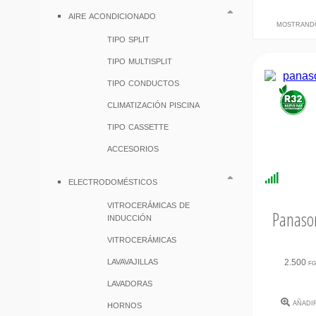
aire acondicionado
mostrand
tipo split
tipo multisplit
tipo conductos
climatización piscina
tipo cassette
accesorios
Disponi
electrodomésticos
Inmedi
vitrocerámicas de
Panason
inducción
vitrocerámicas
lavavajillas
2.500 f
lavadoras
añadi
hornos