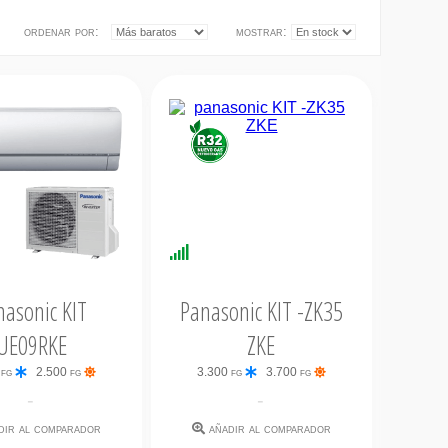
ordenar por:
mostrar:
nibilidad
Disponibilidad
iata
Inmediata
nasonic KIT
Panasonic KIT -ZK35
UE09RKE
ZKE
 fg
2.500 fg
3.300 fg
3.700 fg
-
-
dir al comparador
añadir al comparador