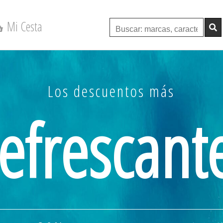
Mi Cesta
Los descuentos más
Daikin
STYLISH TXA25AW
( A
efrescant
5.
valoración verificada:
desde 1.610,00 Eur
Más detalles