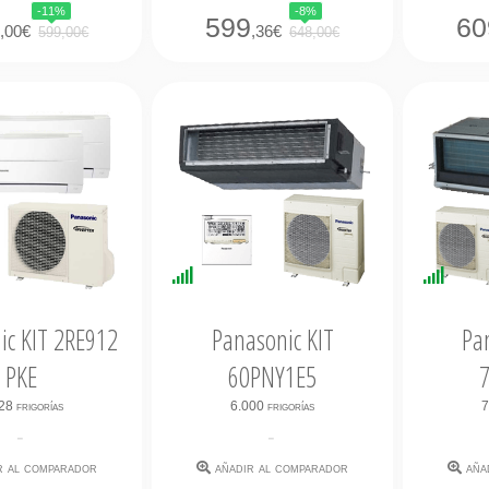
-11%
-8%
2
599
60
,00€
,36€
599,00€
648,00€
s
Disponibilidad
Dispo
es
Inmediata
Inmed
ic KIT 2RE912
Panasonic KIT
Pa
PKE
60PNY1E5
28 frigorías
6.000 frigorías
7
-
-
r al comparador
añadir al comparador
aña