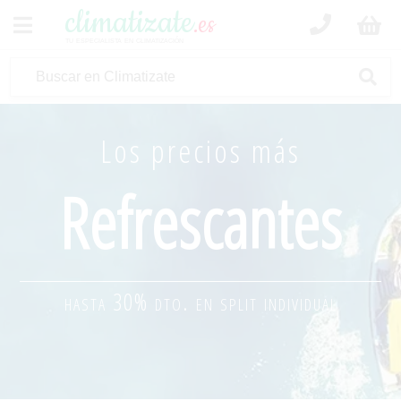
climatizate
.es
tu especialista en climatización
Los precios más
Refrescantes
hasta 30% dto. en split individual