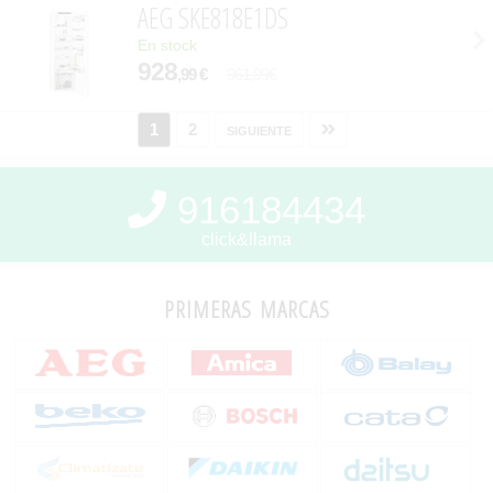
AEG SKE818E1DS
En stock
928
,99 €
961,99€
1
2
siguiente
916184434
click&llama
primeras marcas