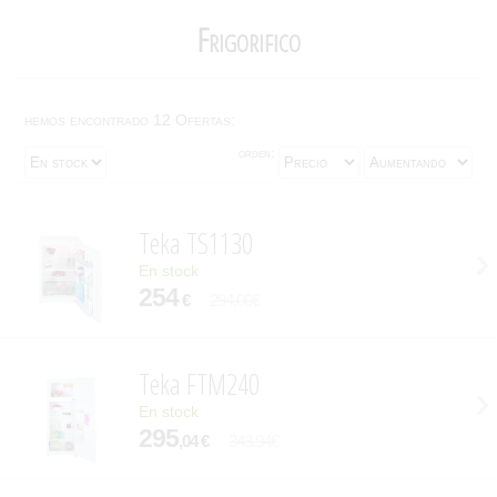
Frigorifico
hemos encontrado 12 Ofertas:
orden:
Teka TS1130
En stock
254
€
294,00€
Teka FTM240
En stock
295
,04 €
343,94€