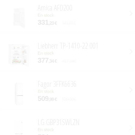
Amica AFD200
En stock
331
,23 €
341,61€
Liebherr TP-1410-22 001
En stock
377
,34 €
417,34€
Fagor 3FFK6636
En stock
509
,99 €
539,00€
LG GBP31SWLZN
En stock