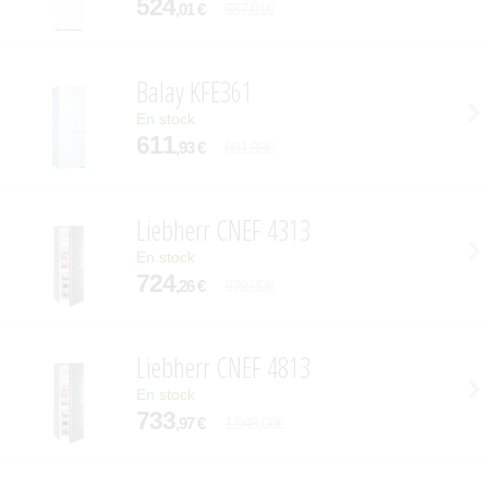
524
,01 €
557,01€
Balay KFE361
En stock
611
,93 €
661,93€
Liebherr CNEF 4313
En stock
724
,26 €
979,00€
Liebherr CNEF 4813
En stock
733
,97 €
1.049,00€