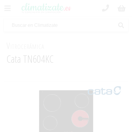
climatizate
.es
tu especialista en climatización
Vitrocerámica
Cata TN604KC