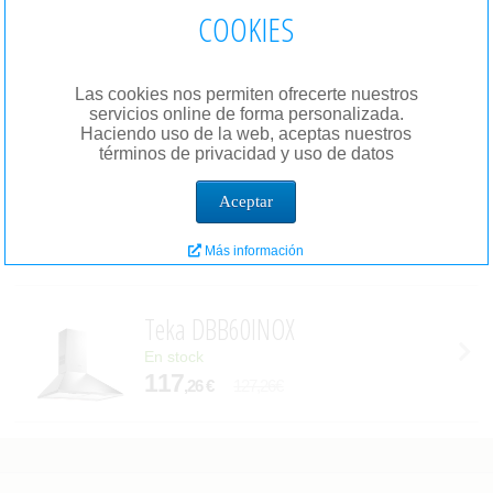
COOKIES
Climatizate KIT INSTALACI�
En stock
Las cookies nos permiten ofrecerte nuestros
34
,99 €
39,00€
servicios online de forma personalizada.
Haciendo uso de la web, aceptas nuestros
términos de privacidad y uso de datos
Quntec MANDO UNIVERSAL KT-
Aceptar
En stock
34
,99 €
47,00€
Más información
Teka DBB60INOX
En stock
117
,26 €
127,26€