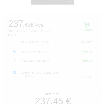
287,31
237
,45€
+iva
en stock
287,31€ iva y gastos de envío
incluido
Añadir instalación
+60.00€
Envío a domicilio
Gratis
Recogida en tienda
Gratis
Garantía Oficial de Cata
de 2 Años
Incluido
suma total: