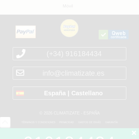
Móvil
(+34) 916184434
info@climatizate.es
España | Castellano
© 2026 CLIMATIZATE - ESPAÑA
términos y condiciones
privacidad
gastos de envío
garantía
*PVP (precio de venta al público)