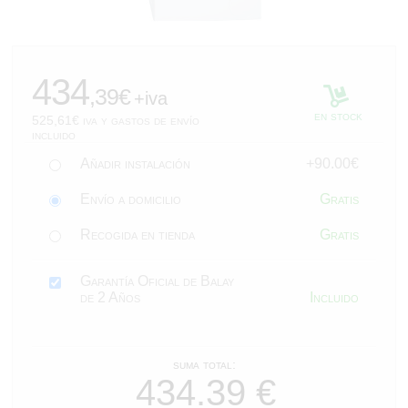
525,61
434
,39€
+iva
en stock
525,61€ iva y gastos de envío
incluido
Añadir instalación
+90.00€
Envío a domicilio
Gratis
Recogida en tienda
Gratis
Garantía Oficial de Balay
de 2 Años
Incluido
suma total: