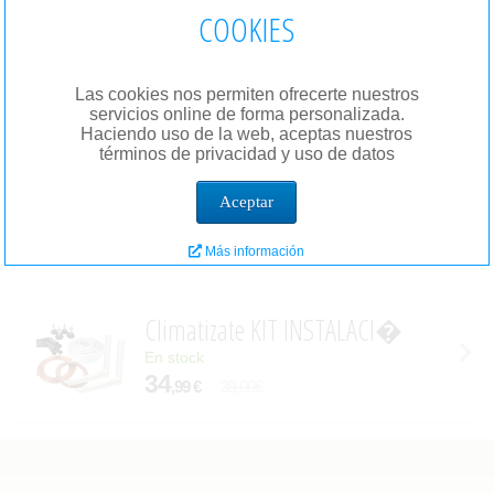
COOKIES
Climatizate PORTA GARRAFAS
En stock
Las cookies nos permiten ofrecerte nuestros
19
,99 €
26,36€
servicios online de forma personalizada.
Haciendo uso de la web, aceptas nuestros
términos de privacidad y uso de datos
Quntec MANDO UNIVERSAL KT-
Aceptar
En stock
34
,99 €
47,00€
Más información
Climatizate KIT INSTALACI�
En stock
34
,99 €
39,00€