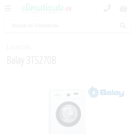
climatizate
.es
tu especialista en climatización
Lavadora
Balay 3TS270B