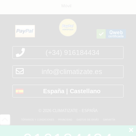
Móvil
(+34) 916184434
info@climatizate.es
España | Castellano
© 2026 CLIMATIZATE - ESPAÑA
términos y condiciones
privacidad
gastos de envío
garantía
*PVP (precio de venta al público)