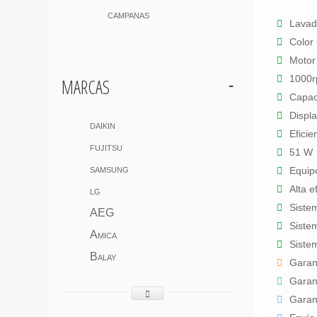
campanas
Lavad
Color
Motor 
marcas
1000
Capac
Displ
daikin
Eficie
fujitsu
51 W
samsung
Equipo
Alta e
lg
Siste
AEG
Siste
Amica
Siste
Balay
Garant
Garant
Garant