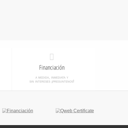
Financiación
a medida, inmediata y
sin intereses ¡preguntenos!