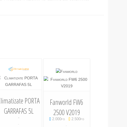
Climatizate PORTA
Fanworld FW6
GARRAFAS 5L
2500 V2019
-
2.000fg
2.500fg
-
-