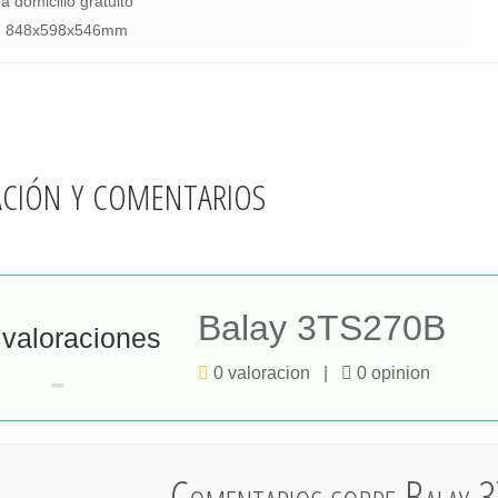
a domicilio gratuito
: 848x598x546mm
ación y comentarios
Balay 3TS270B
 valoraciones
-
0 valoracion |
0 opinion
Comentarios sobre Balay