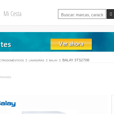
Mi Cesta
ctrodomésticos
lavadoras
balay
BALAY 3TS270B
piniones