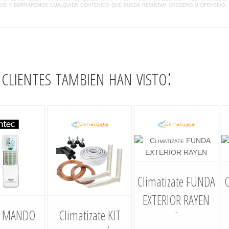
dos y borraremos cualquier contenido que pueda resultar grosero u ofensivo.
clientes tambien han visto:
Climatizate FUNDA
EXTERIOR RAYEN
c MANDO
Climatizate KIT
-
-