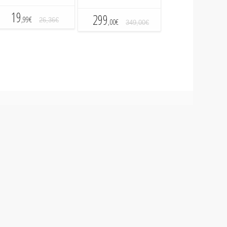
19
299
,99€
26,36€
,00€
349,00€