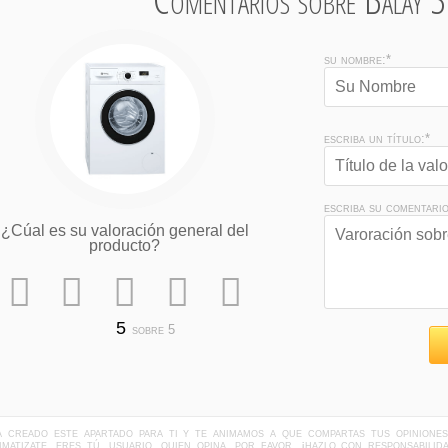
su nombre:*
escriba un título:*
escriba su comentario
¿Cúal es su valoración general del
producto?
sobre 5
ha creado este apartado para ti y te animamos a que compartas tus opinione
limatizate. eres tú, usuario, quien opina. por favor, ¡hazlo con responsabil