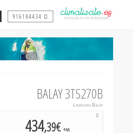
916184434
especialistas en aire acondicionado
BALAY 3TS270B
Lavadora Balay
434
,39€
+iva