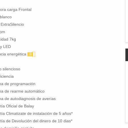
ora carga Frontal
 blanco
ExtraSilencio
rpm
idad 7kg
ay LED
ncia energética
B
 silencioso
ficiencia
ma de programación
ma de rearme automático
ma de autodiagnosis de averías
ía Oficial de Balay
ía Climatizate de instalación de 5 años*
ía de Devolución del dinero de 10 dias*