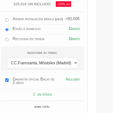
525,61€ IVA INCLUIDO
-10% inc
Añadir instalación básica
+90.00€
(info)
Envío a domicilio
Gratis
Recogida en tienda
Gratis
seleccione su tienda:
Garantía oficial Balay de
Incluido
2 años
en stock
suma total: