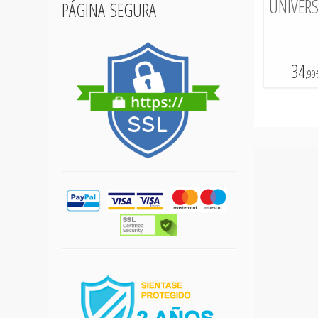
página segura
UNIVERS
34
,99