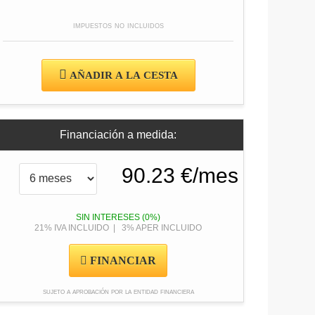
impuestos no incluidos
AÑADIR A LA CESTA
Financiación a medida:
SIN INTERESES (0%)
21% IVA INCLUIDO | 3% APER INCLUIDO
FINANCIAR
sujeto a aprobación por la entidad financiera