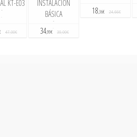
AL KT-E03
INSTALACIÓN
18
-
BÁSICA
,36€
24,66€
-
-
-
34
€
,99€
47,00€
39,00€