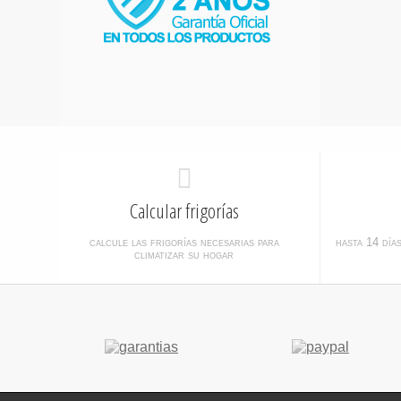
Calcular frigorías
calcule las frigorías necesarias para
hasta 14 día
climatizar su hogar