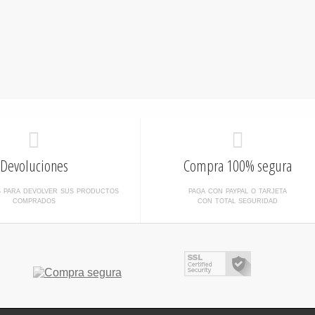
Devoluciones
Compra 100% segura
s para devolver sus productos
paga con paypal o tarjeta
comprados
con total seguridad