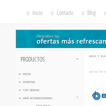
Inicio
Contacto
Blog
productos
inicio
ele
-
aún no hay o
inicio
ofertas
top ventas
aire acondicionado
tipo split