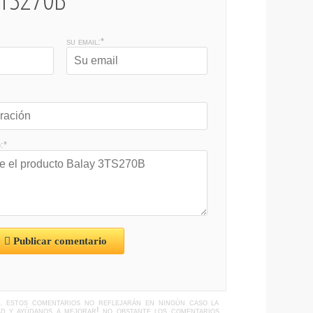
su email:*
:*
Publicar comentario
s. estos comentarios no reflejarán en ningún caso la
idad y ayúdanos a mejorar! no obstante los comentarios