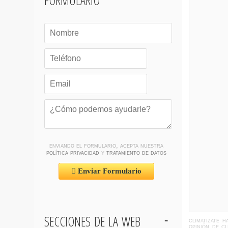
enviando el formulario, acepta nuestra
política privacidad
y
tratamiento de datos
Enviar Formulario
secciones de la web
climatizate 
opinión de c