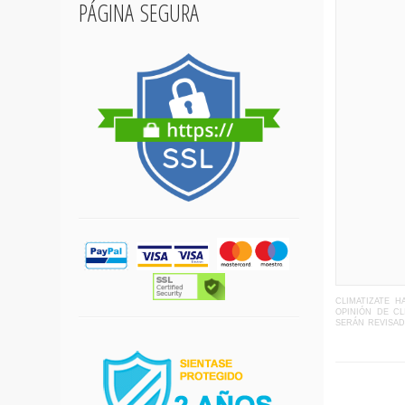
página segura
climatizate 
opinión de c
serán revisa