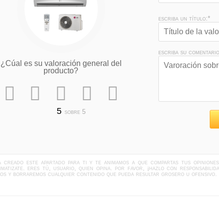
escriba un título:*
escriba su comentario
¿Cúal es su valoración general del
producto?
sobre 5
ha creado este apartado para ti y te animamos a que compartas tus opinione
limatizate. eres tú, usuario, quien opina. por favor, ¡hazlo con responsabil
dos y borraremos cualquier contenido que pueda resultar grosero u ofensivo.