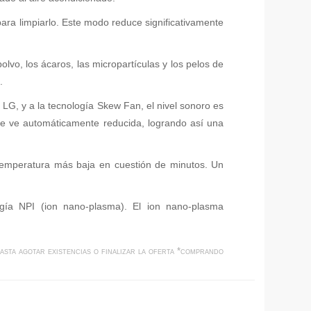
ara limpiarlo. Este modo reduce significativamente
lvo, los ácaros, las micropartículas y los pelos de
.
 LG, y a la tecnología Skew Fan, el nivel sonoro es
 se ve automáticamente reducida, logrando así una
 temperatura más baja en cuestión de minutos. Un
ogía NPI (ion nano-plasma). El ion nano-plasma
asta agotar existencias o finalizar la oferta *comprando