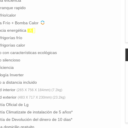
a eficiencia
rranque rapido
rio/calor
 Frío + Bomba Calor
ncia energética
A
frigorías frío
frigorías calor
 con características ecológicas
 silencioso
ficiencia
ogía Inverter
a distancia incluido
 interior
(265 X 756 X 184mm) (7.2kg)
d exterior
(483 X 717 X 230mm) (23.2kg)
ía Oficial de Lg
ía Climatizate de instalación de 5 años*
ía de Devolución del dinero de 10 dias*
a domicilio gratuito