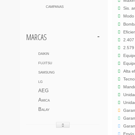
Máxim
campanas
Sis. a
Modo f
Bomba
marcas
Eficie
2.407 
2.579 
daikin
Equipo
fujitsu
Equipo
Alta e
samsung
Tecnol
lg
Mando 
AEG
Unidad
Amica
Unida
Balay
Garant
Garant
Garant
Envío 