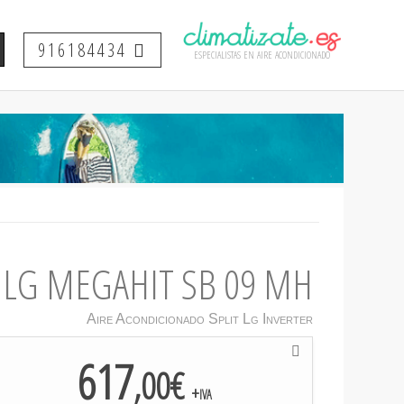
916184434
especialistas en aire acondicionado
LG MEGAHIT SB 09 MH
Aire Acondicionado Split Lg Inverter
617
,00€
+iva