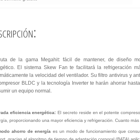
scripción:
ruta de la gama Megahit: fácil de mantener, de diseño mo
gético. El sistema Skew Fan te facilitará la refrigeración m
máticamente la velocidad del ventilador. Su filtro antivirus y ant
ompresor BLDC y la tecnología Inverter te harán ahorrar has
umir un equipo normal.
vada eficiencia energética:
El secreto reside en el potente compreso
gía, proporcionando una mayor eficiencia y refrigeración. Cuanto más 
modo ahorro de energía
es un modo de funcionamiento que consu
ort, gracias al algoritmo de tiempo de adaptación corporal (BATA) apli