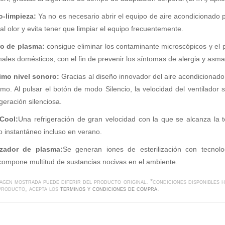
o-limpieza:
Ya no es necesario abrir el equipo de aire acondicionado p
al olor y evita tener que limpiar el equipo frecuentemente.
tro de plasma:
consigue eliminar los contaminante microscópicos y el po
ales domésticos, con el fin de prevenir los síntomas de alergia y asma
imo nivel sonoro:
Gracias al diseño innovador del aire acondicionado
mo. Al pulsar el botón de modo Silencio, la velocidad del ventilador
igeración silenciosa.
 Cool:
Una refrigeración de gran velocidad con la que se alcanza la
io instantáneo incluso en verano.
izador de plasma:
Se generan iones de esterilización con tecnol
ompone multitud de sustancias nocivas en el ambiente.
magen mostrada puede diferir del producto original. *condiciones disponibles h
producto, acepta los
terminos y condiciones de compra
.