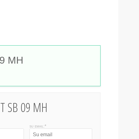
09 MH
HIT SB 09 MH
su email:*