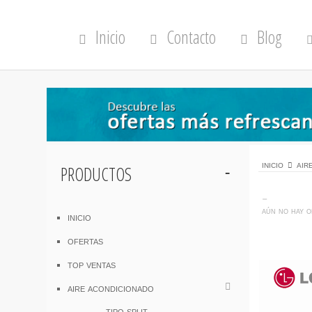
Inicio
Contacto
Blog
productos
inicio
air
-
aún no hay o
inicio
ofertas
top ventas
aire acondicionado
tipo split