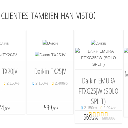
clientes tambien han visto:
n TX20JV
Daikin TX25JV
M
Daikin EMURA
fg
2.150fg
2.150fg
2.408fg
-
-
FTXG25JW (SOLO
SPLIT)
74
599
,00€
,99€
2.150fg
2.924fg
569
,99€
580,00€