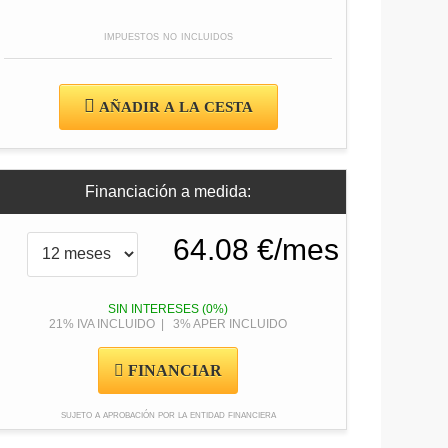
impuestos no incluidos
AÑADIR A LA CESTA
Financiación a medida:
SIN INTERESES (0%)
21% IVA INCLUIDO | 3% APER INCLUIDO
FINANCIAR
sujeto a aprobación por la entidad financiera