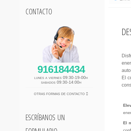
contacto
de
Disf
ener
916184434
auto
lunes a viernes 09:30-19-00h
El c
sabados 09:30-14:00h
cons
otras formas de contacto
Ele
escríbanos un
ener
El 
formulario
conf