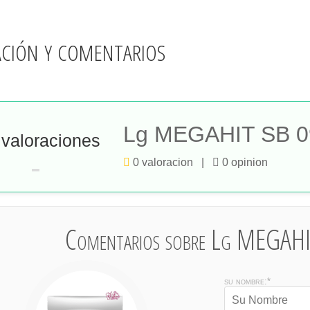
ación y comentarios
Lg MEGAHIT SB 
 valoraciones
-
0 valoracion |
0 opinion
Comentarios sobre Lg MEGA
su nombre:*