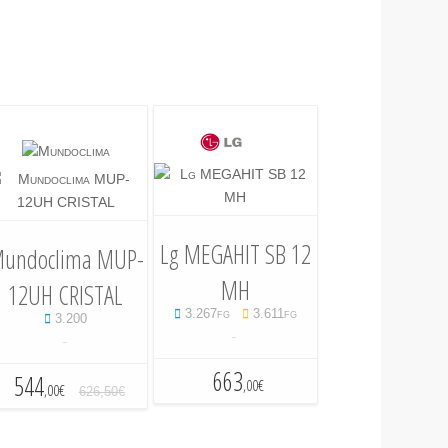
Lg MEGAHIT SB 12
undoclima MUP-
MH
12UH CRISTAL
3.267fg
3.611fg
3.200
-
-
663
544
,00€
,00€
626,50€