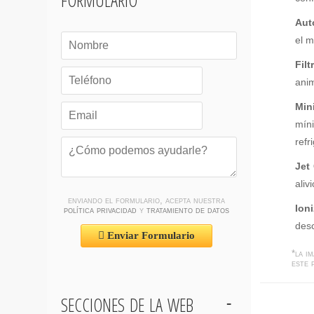
Aut
el m
Fil
anim
Min
míni
refr
Jet
aliv
enviando el formulario, acepta nuestra
Ion
política privacidad
y
tratamiento de datos
desc
Enviar Formulario
*la i
este 
secciones de la web