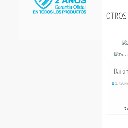
otros 
Daiki
1.720
5