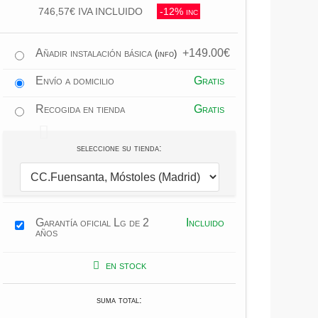
746,57€ IVA INCLUIDO
-12% inc
Añadir instalación básica
+149.00€
(info)
Envío a domicilio
Gratis
Recogida en tienda
Gratis
seleccione su tienda:
Garantía oficial Lg de 2
Incluido
años
en stock
suma total: