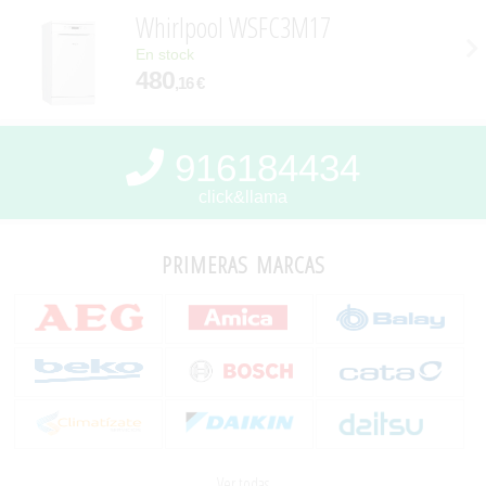
Whirlpool WSFC3M17
En stock
480
,16 €
916184434
click&llama
primeras marcas
Ver todas