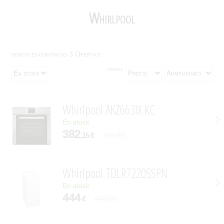
Whirlpool
hemos encontrado 3 Ofertas:
orden:
Whirlpool AKZ663IX KC
En stock
382
,15 €
431,05€
Whirlpool TDLR7220SSPN
En stock
444
€
454,00€