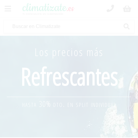
climatizate
.es
tu especialista en climatización
Los precios más
Refrescantes
hasta 30% dto. en split individual