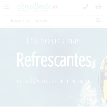
climatizate
.es
tu especialista en climatización
Los precios más
Refrescantes
hasta 30% dto. en split individual