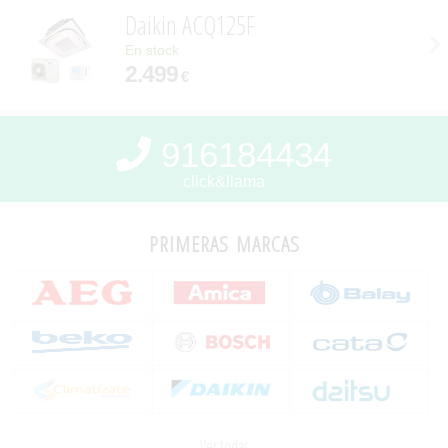
Daikin ACQ125F
En stock
2.499
€
916184434
click&llama
primeras marcas
Ver todas