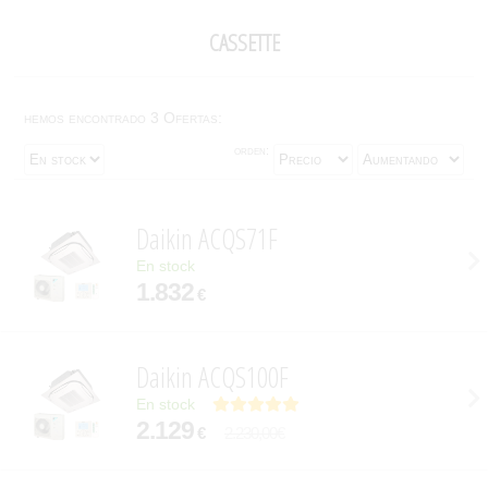
cassette
hemos encontrado 3 Ofertas:
orden:
Daikin ACQS71F
En stock
1.832
€
Daikin ACQS100F
En stock
2.129
€
2.230,00€