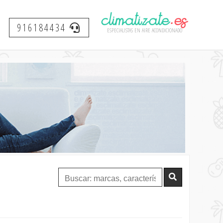
916184434
especialistas en aire acondicionado