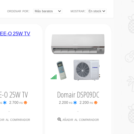
ordenar por:
mostrar:
nibilidad
Disponibilidad
iata
Inmediata
E-O 25W TV
Domair DSP09DC
fg
2.700 fg
2.200 fg
2.200 fg
-
-
dir al comparador
añadir al comparador