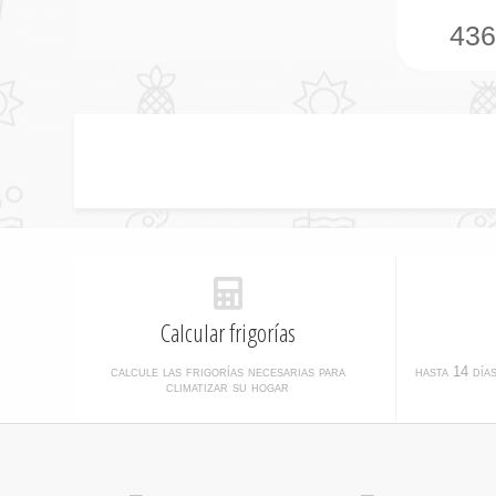
43
Calcular frigorías
calcule las frigorías necesarias para
hasta 14 día
climatizar su hogar