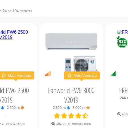
o 24 de 104 ofertas
bilidad
Últimas
Dispo
Más Vendido
Más Vendido
ata
unidades
Inmed
ld FW6 2500
Fanworld FW6 3000
FRE
V2019
V2019
266 
g
2.500 fg
2.890 fg
3.000 fg
aña
Valoración:
Valoración:
Valoración:
Valoración:
Valoración:
-
4.7
4.7
4.7
4.7
4.7
r al comparador
añadir al comparador