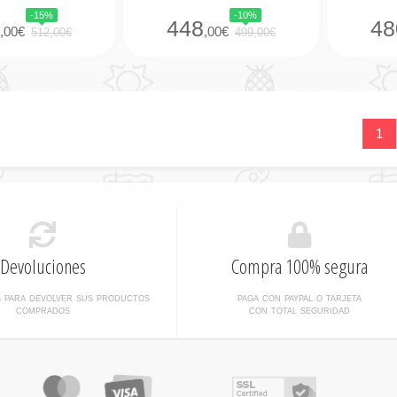
-15%
-10%
6
448
48
,00€
,00€
512,00€
499,00€
1
Devoluciones
Compra 100% segura
s para devolver sus productos
paga con paypal o tarjeta
comprados
con total seguridad