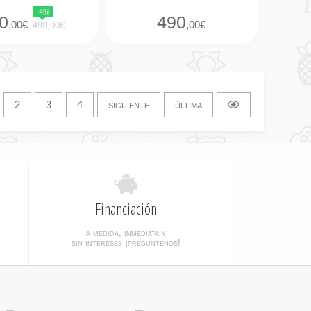
-4%
0
490
,00€
,00€
499,00€
2
3
4
siguiente
última
Financiación
a medida, inmediata y
sin intereses ¡preguntenos!