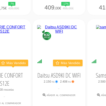
-7%
-17%
8
409
41
,75€
,00€
439,00€
495,00€
bilidad
Disponibilidad
Dispo
Más Vendido
Más Vendido
ata
Inmediata
Inmed
RIE CONFORT
Daitsu ASD9KI DC WIFI
Sams
S12E
2.150 fg
2.408 fg
2.500
-
00 frigorías
añadir al comparador
aña
-
r al comparador