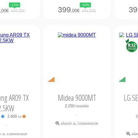
-11%
-10%
9
399
39
,00€
,00€
449,00€
444,00€
bilidad
Últimas
Dispo
ata
unidades
Inmed
ng AR09 TX
Midea 9000MT
LG S
2.5KW
2.250 frigorías
-
g
2.400 fg
2
añadir al comparador
-
r al comparador
aña