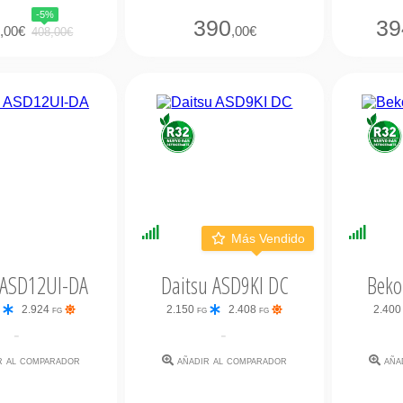
-5%
9
390
39
,00€
,00€
408,00€
bilidad
Disponibilidad
Dispo
Más Vendido
ata
Inmediata
Inmed
 ASD12UI-DA
Daitsu ASD9KI DC
Beko
g
2.924 fg
2.150 fg
2.408 fg
2.400
-
-
r al comparador
añadir al comparador
aña