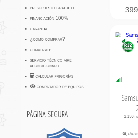
presupuesto gratuito
39
financiación 100%
garantia
¿como comprar?
climatizate
servicio técnico aire
acondicionado
calcular frigorías
Disponi
Inmedi
comparador de equipos
Samsu
página segura
2.150 f
añadi