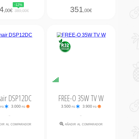
-12%
4
351
,00€
,00€
389,00€
nibilidad
Disponibilidad
iata
Inmediata
air DSP12DC
FREE-O 35W TV W
 fg
3.000 fg
3.500 fg
3.900 fg
-
-
dir al comparador
añadir al comparador