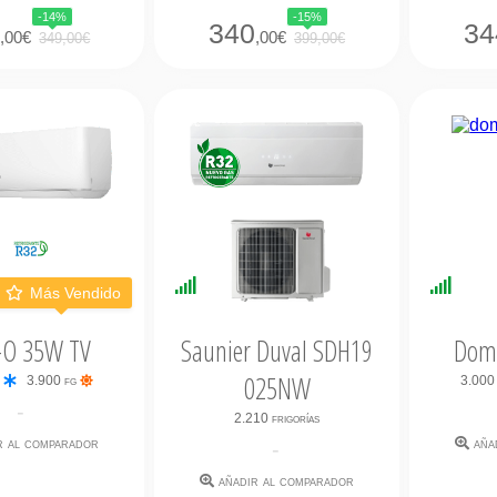
de
de
de
de
de
-14%
-15%
5
5
5
5
5
9
340
34
,00€
,00€
349,00€
399,00€
bilidad
Disponibilidad
Dispo
Más Vendido
ata
Inmediata
Inmed
-O 35W TV
Saunier Duval SDH19
Dom
025NW
g
3.900 fg
3.000
-
2.210 frigorías
r al comparador
aña
-
añadir al comparador