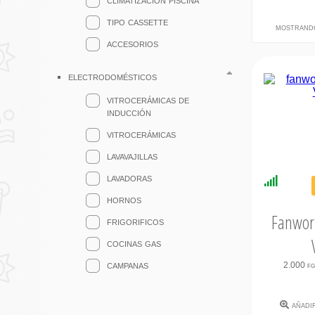
tipo cassette
mostrand
accesorios
electrodomésticos
vitrocerámicas de
inducción
vitrocerámicas
lavavajillas
lavadoras
Disponi
Inmedi
hornos
Fanwor
frigorificos
cocinas gas
campanas
2.000 f
añadi