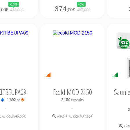
-13%
-8%
9
374
,00€
,00€
412,00€
407,00€
bilidad
Últimas
Dispo
ata
unidades
Inmed
KITBEUPA09
Ecold MOD 2150
Saunie
g
1.892 fg
2.150 frigorías
-
-
2
r al comparador
añadir al comparador
aña