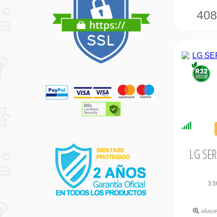
40
Disponi
Inmedi
LG SE
3.5
añadi