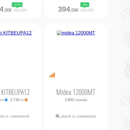
-21%
-8%
4
394
,00€
,00€
498,00€
430,00€
nibilidad
Últimas
iata
unidades
 KITBEUPA12
Midea 12000MT
 fg
2.730 fg
2.800 frigorías
-
-
dir al comparador
añadir al comparador