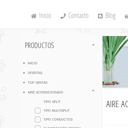
Inicio
Contacto
Blog
productos
inicio
ofertas
top ventas
aire acondicionado
aire a
tipo split
tipo multisplit
tipo conductos
climatización piscina