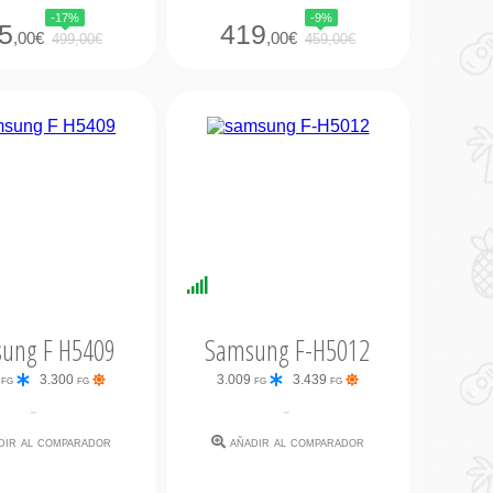
-17%
-9%
5
419
,00€
,00€
499,00€
459,00€
nibilidad
Disponibilidad
iata
Inmediata
ung F H5409
Samsung F-H5012
 fg
3.300 fg
3.009 fg
3.439 fg
-
-
dir al comparador
añadir al comparador