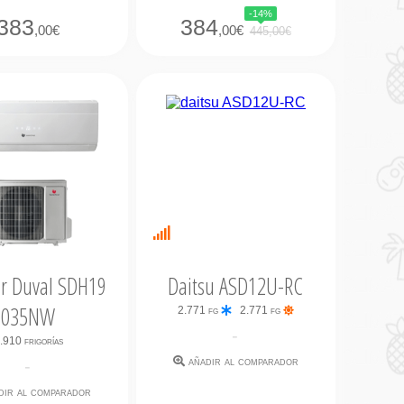
-14%
383
384
,00€
,00€
445,00€
nibilidad
Últimas
iata
unidades
r Duval SDH19
Daitsu ASD12U-RC
035NW
2.771 fg
2.771 fg
-
.910 frigorías
añadir al comparador
-
dir al comparador