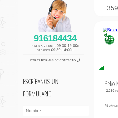
35
916184434
lunes a viernes 09:30-19-00h
sabados 09:30-14:00h
otras formas de contacto
Disponi
Inmedi
escríbanos un
Beko 
formulario
2.236 f
añadi