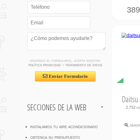
38
enviando el formulario, acepta nuestra
política privacidad
y
tratamiento de datos
Enviar Formulario
Disponi
Inmedi
Daitsu
secciones de la web
2.752 f
añadi
instalamos tu aire acondicionado
obtenga su presupuesto