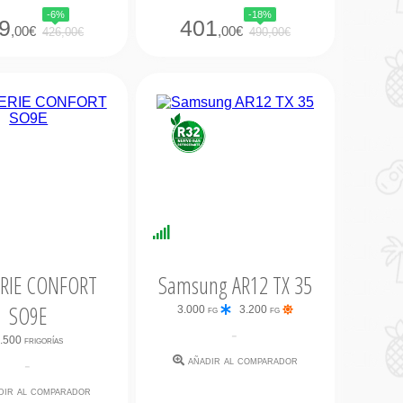
-6%
-18%
9
401
,00€
,00€
426,00€
490,00€
nibilidad
Disponibilidad
iata
Inmediata
ERIE CONFORT
Samsung AR12 TX 35
SO9E
3.000 fg
3.200 fg
-
.500 frigorías
añadir al comparador
-
dir al comparador