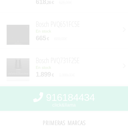
618
,26 €
628,00€
Bosch PVQ651FC5E
En stock
665
€
689,00€
Bosch PVQ731F25E
En stock
1.899
€
1.999,00€
916184434
click&llama
primeras marcas