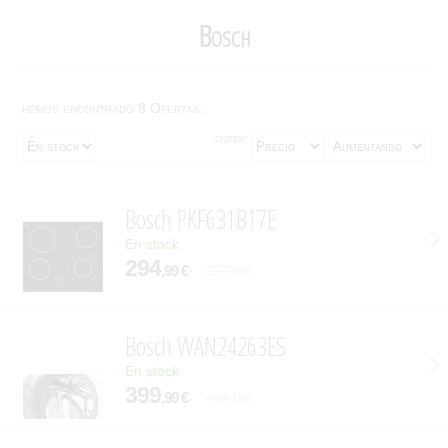
Bosch
hemos encontrado 8 Ofertas:
orden:
Bosch PKF631B17E
En stock
294
,99 €
327,99€
Bosch WAN24263ES
En stock
399
,99 €
444,14€