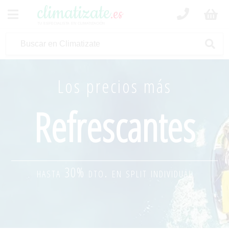
climatizate
.es
tu especialista en climatización
Los precios más
Refrescantes
hasta 30% dto. en split individual