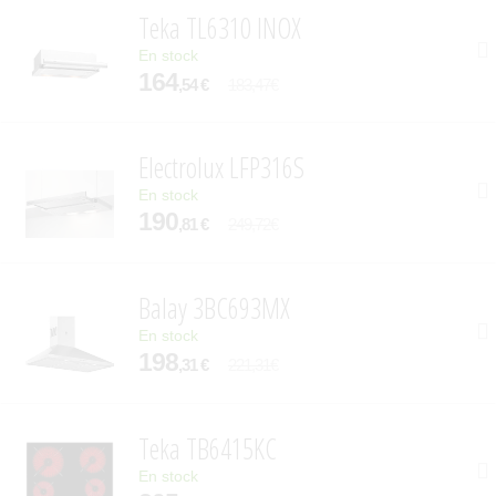
Teka TL6310 INOX
En stock
164
,54 €
183,47€
Electrolux LFP316S
En stock
190
,81 €
249,72€
Balay 3BC693MX
En stock
198
,31 €
221,31€
Teka TB6415KC
En stock