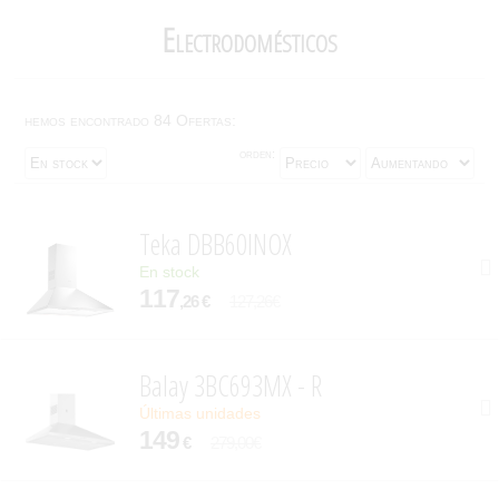
Electrodomésticos
hemos encontrado 84 Ofertas:
orden:
Teka DBB60INOX
En stock
117
,26 €
127,26€
Balay 3BC693MX - R
Últimas unidades
149
€
279,00€