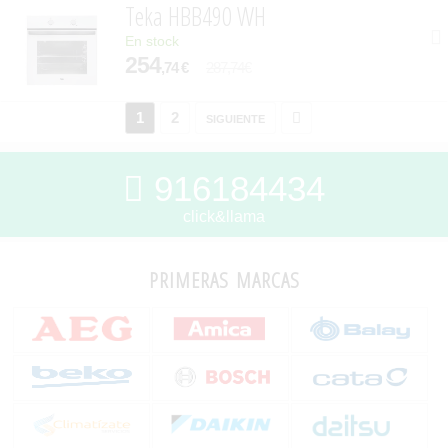
Teka HBB490 WH
En stock
254
,74 €
287,74€
1
2
siguiente
916184434
click&llama
primeras marcas