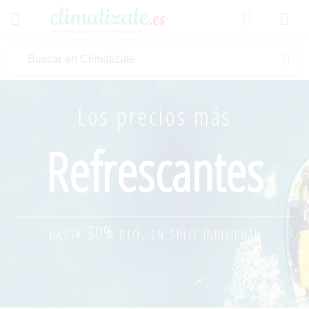
climatizate
.es
tu especialista en climatización
Los precios más
Refrescantes
hasta 30% dto. en split individual