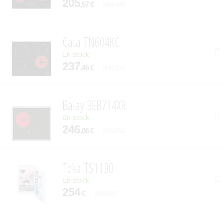
205
,57 €
264,47€
Cata TN604KC
En stock
237
,45 €
266,35€
Balay 3EB714XR
En stock
246
,06 €
266,06€
Teka TS1130
En stock
254
€
294,00€