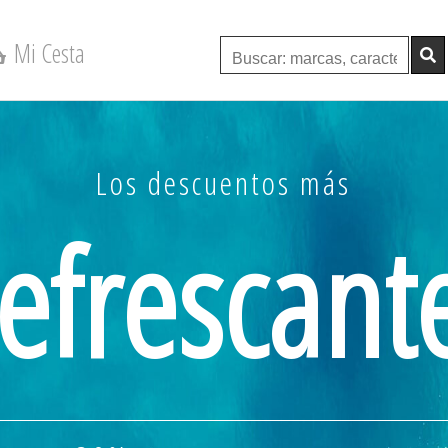
Mi Cesta
Los descuentos más
Daikin
STYLISH TXA25AW
( A
efrescant
5.
valoración verificada:
desde 1.610,00 Eur
Más detalles