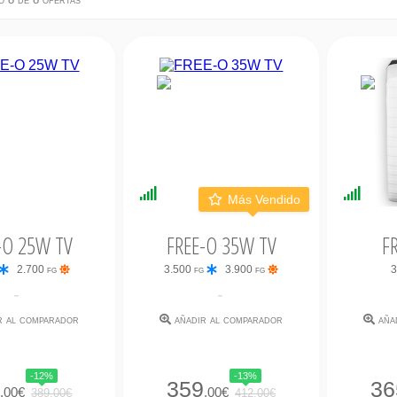
bilidad
Disponibilidad
Dispo
Más Vendido
ata
Inmediata
Inmed
-O 25W TV
FREE-O 35W TV
F
2.700 fg
3.500 fg
3.900 fg
3
-
-
r al comparador
añadir al comparador
aña
-12%
-13%
4
359
36
,00€
,00€
389,00€
412,00€