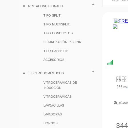
aire acondicionado
tipo split
tipo multisplit
tipo conductos
climatización piscina
tipo cassette
accesorios
Disponi
Inmedi
electrodomésticos
FREE
vitrocerámicas de
inducción
266 fg
vitrocerámicas
añadi
lavavajillas
lavadoras
hornos
34