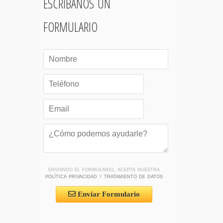
escríbanos un
formulario
enviando el formulario, acepta nuestra
política privacidad
y
tratamiento de datos
Enviar Formulario