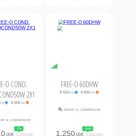
nibilidad
Disponibilidad
iata
Inmediata
EE-O COND.
FREE-O 60DHW
COND50W 2X1
6.500 fg
6.800 fg
-
 fg
6.000 fg
añadir al comparador
-
dir al comparador
-7%
-14%
10
1.250
,00€
,00€
1.296,00€
1.456,00€