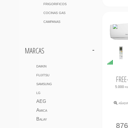
frigorificos
cocinas gas
campanas
marcas
Disponi
daikin
Inmedi
fujitsu
FREE
samsung
5.000 f
lg
AEG
añadi
Amica
Balay
87