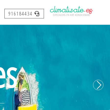
916184434
especialistas en aire acondicionado
++ )
es
0
/5