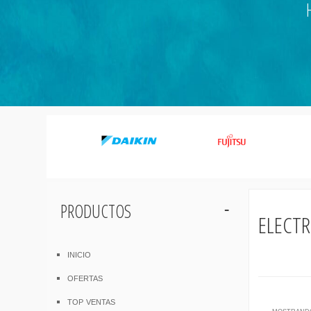
productos
elect
inicio
ofertas
top ventas
mostrando