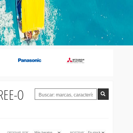
t
 FREE-O
ordenar por:
mostrar: