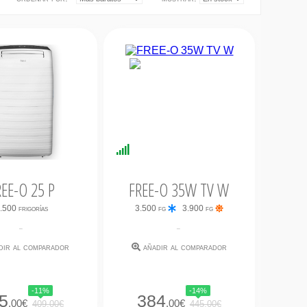
nibilidad
Disponibilidad
iata
Inmediata
REE-O 25 P
FREE-O 35W TV W
.500 frigorías
3.500 fg
3.900 fg
-
-
dir al comparador
añadir al comparador
-11%
-14%
5
384
,00€
,00€
409,00€
445,00€