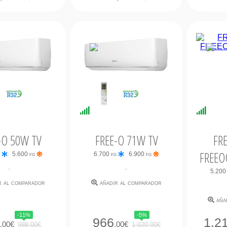
bilidad
Disponibilidad
Dispo
ata
Inmediata
Inmed
-O 50W TV
FREE-O 71W TV
FR
FREEO
g
5.600 fg
6.700 fg
6.900 fg
-
-
5.200
r al comparador
añadir al comparador
aña
-11%
-5%
6
966
1.2
,00€
,00€
988,00€
1.020,00€